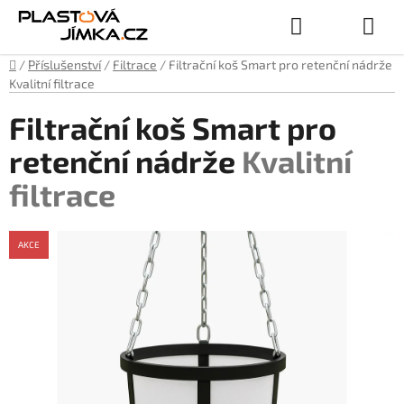
Přejít
Hledat
NÁKUPN
na
obsah
Domů
/
Příslušenství
/
Filtrace
/
Filtrační koš Smart pro retenční nádrže
KOŠÍK
Kvalitní filtrace
Filtrační koš Smart pro
retenční nádrže
Kvalitní
filtrace
AKCE