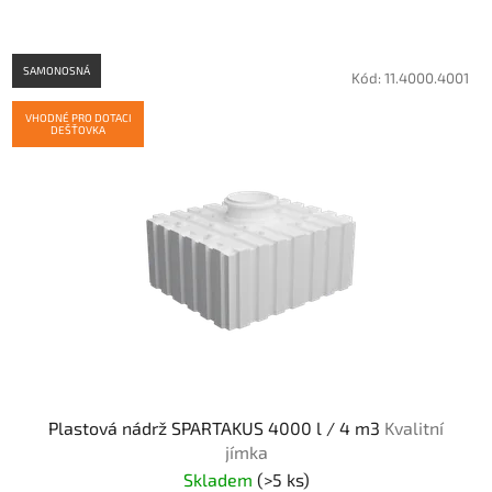
SAMONOSNÁ
Kód:
11.4000.4001
VHODNÉ PRO DOTACI
DEŠŤOVKA
Plastová nádrž SPARTAKUS 4000 l / 4 m3
Kvalitní
jímka
Skladem
(
>5 ks
)