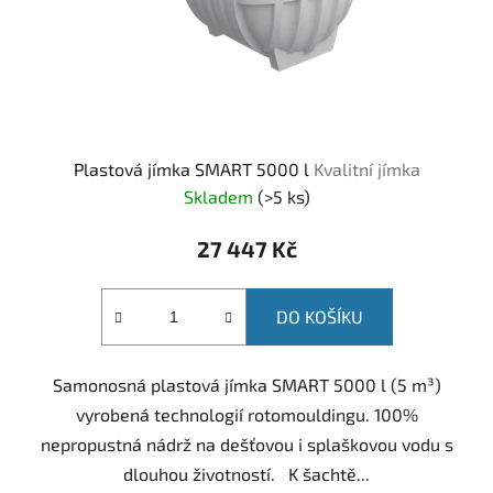
Plastová jímka SMART 5000 l
Kvalitní jímka
Skladem
(
>5 ks
)
27 447 Kč
DO KOŠÍKU
Samonosná plastová jímka SMART 5000 l (5 m³)
vyrobená technologií rotomouldingu. 100%
nepropustná nádrž na dešťovou i splaškovou vodu s
dlouhou životností. K šachtě...