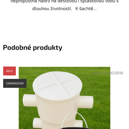
nepropustná nádrž na dešťovou i splaškovou vodu s
dlouhou životností. K šachtě...
Podobné produkty
AKCE
Kód:
01.0100.0018
SAMONOSNÁ