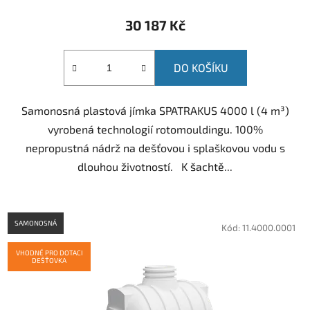
30 187 Kč
DO KOŠÍKU
Samonosná plastová jímka SPATRAKUS 4000 l (4 m³)
vyrobená technologií rotomouldingu. 100%
nepropustná nádrž na dešťovou i splaškovou vodu s
dlouhou životností. K šachtě...
SAMONOSNÁ
Kód:
11.4000.0001
VHODNÉ PRO DOTACI
DEŠŤOVKA