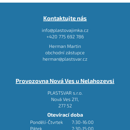
Z
á
Kontaktujte nás
p
a
info@plastovajimka.cz
t
+420 775 692 786
í
Herman Martin
obchodní zástupce
herman@plastsvar.cz
Provozovna Nová Ves u Nelahozevsi
PLASTSVAR s.r.o.
Nová Ves 211,
277 52
Otevírací doba
Pondělí-Čtvrtek
7:30-16:00
Pátek
7:30-15:00