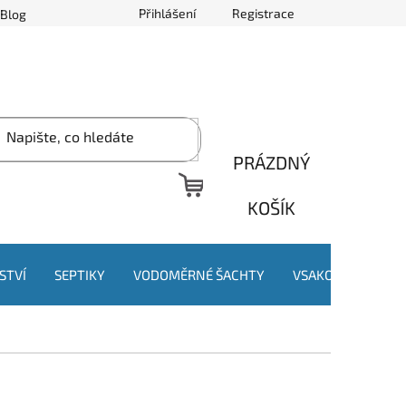
Přihlášení
Registrace
Blog
PRÁZDNÝ
NÁKUPNÍ
KOŠÍK
KOŠÍK
STVÍ
SEPTIKY
VODOMĚRNÉ ŠACHTY
VSAKOVACÍ JÍMKY