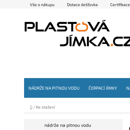
Přejít
Vše o nákupu
Dotace dešťovka
Certifikac
na
obsah
NÁDRŽE NA PITNOU VODU
ČERPACÍ JÍMKY
N
Domů
/
Ke stažení
P
K
Přeskočit
nádrže na pitnou vodu
a
kategorie
o