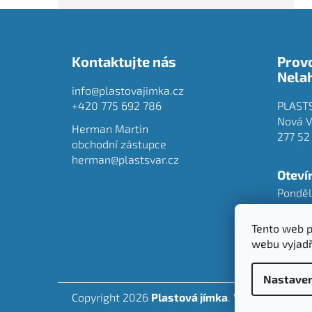
Z
á
Kontaktujte nás
Prov
p
Nela
a
info@plastovajimka.cz
t
+420 775 692 786
PLASTS
í
Nová V
Herman Martin
277 52
obchodní zástupce
herman@plastsvar.cz
Oteví
Ponděl
Pátek
Tento web p
webu vyjadř
Nastaven
Copyright 2026
Plastová jímka
. Všechna práva