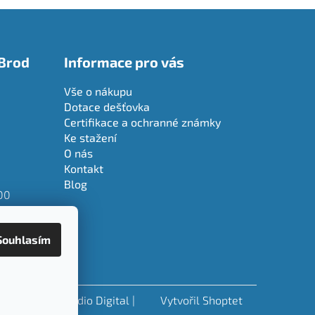
Brod
Informace pro vás
Vše o nákupu
Dotace dešťovka
Certifikace a ochranné známky
Ke stažení
O nás
Kontakt
Blog
00
00
Souhlasím
kódovalo
Remedio Digital
|
Vytvořil Shoptet