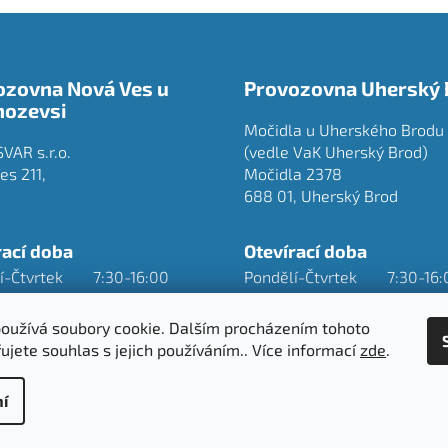
ozovna Nová Ves u
Provozovna Uherský 
hozevsi
Močidla u Uherského Brodu
VAR s.r.o.
(vedle VaK Uherský Brod)
es 211,
Močidla 2378
688 01, Uherský Brod
rací doba
Otevírací doba
í-Čtvrtek
7:30-16:00
Pondělí-Čtvrtek
7:30-16:
7:30-15:00
Pátek
7:30-15:
oužívá soubory cookie. Dalším procházením tohoto
ujete souhlas s jejich používáním.. Více informací
zde
.
í
 vyhrazena.
Na