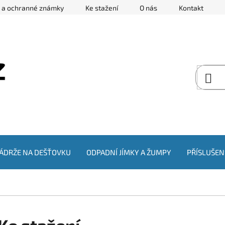
e a ochranné známky
Ke stažení
O nás
Kontakt
ÁDRŽE NA DEŠŤOVKU
ODPADNÍ JÍMKY A ŽUMPY
PŘÍSLUŠEN