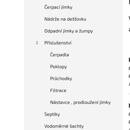
t
s
Čerpací jímky
e
t
g
Nádrže na dešťovku
r
o
a
r
Odpadní jímky a žumpy
i
n
e
Příslušenství
n
í
Čerpadla
p
a
Poklopy
n
Průchodky
e
l
Filtrace
Nástavce , prodloužení jímky
Septiky
Vodoměrné šachty