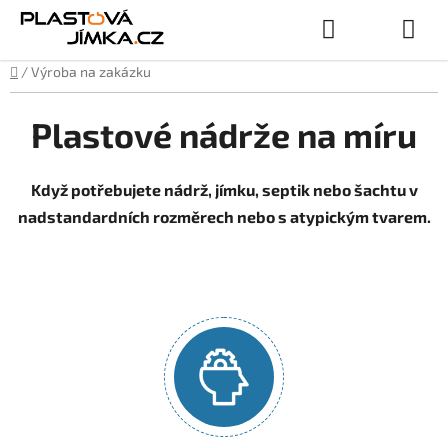
Přejít
Hledat
NÁKUPN
na
obsah
Domů
/
Výroba na zakázku
KOŠÍK
Plastové nádrže na míru
Když potřebujete nádrž, jímku, septik nebo šachtu v
nadstandardních rozměrech nebo s atypickým tvarem.