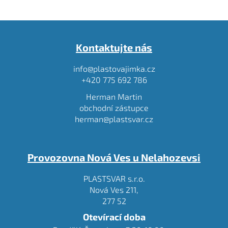
Z
á
Kontaktujte nás
p
a
info@plastovajimka.cz
t
+420 775 692 786
í
Herman Martin
obchodní zástupce
herman@plastsvar.cz
Provozovna Nová Ves u Nelahozevsi
PLASTSVAR s.r.o.
Nová Ves 211,
277 52
Otevírací doba