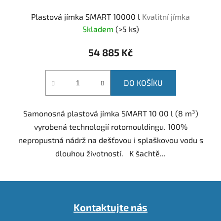
Plastová jímka SMART 10000 l
Kvalitní jímka
Skladem
(
>5 ks
)
54 885 Kč
DO KOŠÍKU
Samonosná plastová jímka SMART 10 00 l (8 m³)
vyrobená technologií rotomouldingu. 100%
nepropustná nádrž na dešťovou i splaškovou vodu s
dlouhou životností. K šachtě...
Z
á
Kontaktujte nás
p