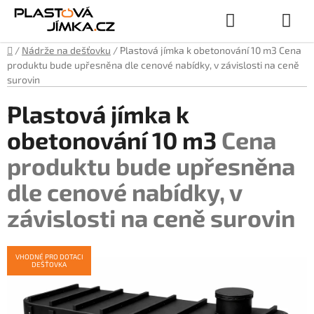
Přejít
Hledat
NÁKUPN
na
obsah
Domů
/
Nádrže na dešťovku
/
Plastová jímka k obetonování 10 m3
Cena
KOŠÍK
produktu bude upřesněna dle cenové nabídky, v závislosti na ceně
surovin
Plastová jímka k
obetonování 10 m3
Cena
produktu bude upřesněna
dle cenové nabídky, v
závislosti na ceně surovin
VHODNÉ PRO DOTACI
DEŠŤOVKA