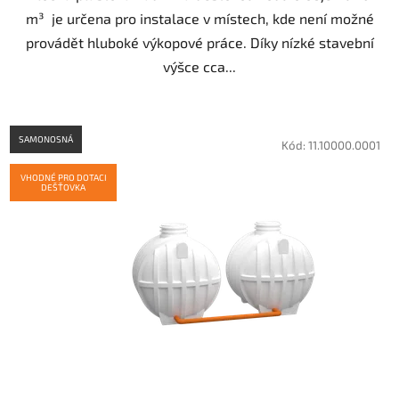
m³ je určena pro instalace v místech, kde není možné
provádět hluboké výkopové práce. Díky nízké stavební
výšce cca...
SAMONOSNÁ
Kód:
11.10000.0001
VHODNÉ PRO DOTACI
DEŠŤOVKA