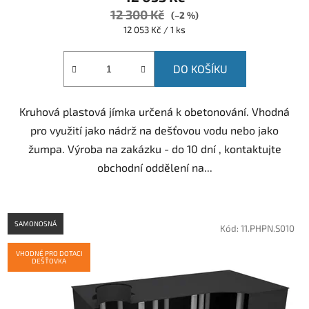
12 300 Kč
(–2 %)
Měrná
12 053 Kč / 1 ks
cena:
DO KOŠÍKU
Kruhová plastová jímka určená k obetonování. Vhodná
pro využití jako nádrž na dešťovou vodu nebo jako
žumpa. Výroba na zakázku - do 10 dní , kontaktujte
obchodní oddělení na...
SAMONOSNÁ
Kód:
11.PHPN.S010
VHODNÉ PRO DOTACI
DEŠŤOVKA