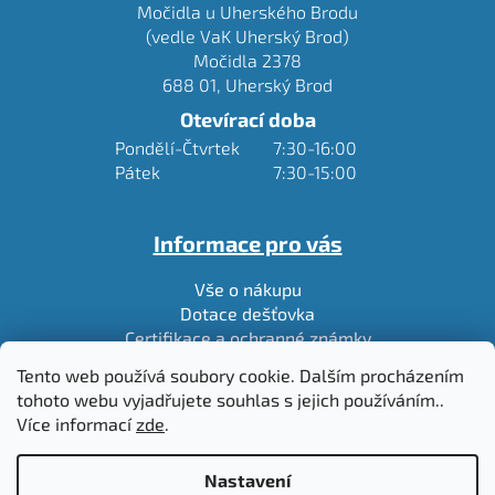
Močidla u Uherského Brodu
(vedle VaK Uherský Brod)
Močidla 2378
688 01, Uherský Brod
Otevírací doba
Pondělí-Čtvrtek
7:30-16:00
Pátek
7:30-15:00
Informace pro vás
Vše o nákupu
Dotace dešťovka
Certifikace a ochranné známky
Ke stažení
Tento web používá soubory cookie. Dalším procházením
O nás
tohoto webu vyjadřujete souhlas s jejich používáním..
Kontakt
Více informací
zde
.
Blog
Nastavení