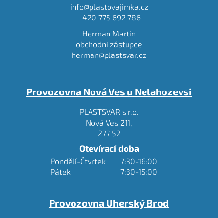
a
info@plastovajimka.cz
t
+420 775 692 786
í
Herman Martin
obchodní zástupce
herman@plastsvar.cz
Provozovna Nová Ves u Nelahozevsi
PLASTSVAR s.r.o.
Nová Ves 211,
277 52
Otevírací doba
Pondělí-Čtvrtek
7:30-16:00
Pátek
7:30-15:00
Provozovna Uherský Brod